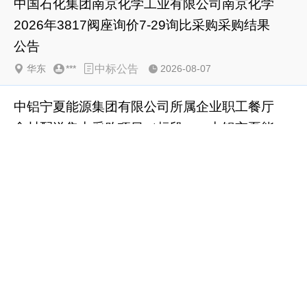
中国石化集团南京化学工业有限公司南京化学
2026年3817阀座询价7-29询比采购采购结果
公告
华东
***
中标公告
2026-08-07
中铝宁夏能源集团有限公司所属企业职工餐厅
食材配送集中采购项目（标段一：中铝宁夏能
源集团有限公司六盘山热电厂、宁夏王洼煤业
有限公司）中标结果公告
西北
***
中标公告
2026-08-07
内蒙古亿维白绒山羊有限责任公司能力提升项
目设计施工总承包标段标段、监理标段标段招
标公告
-
***
招标公告
2026-08-07